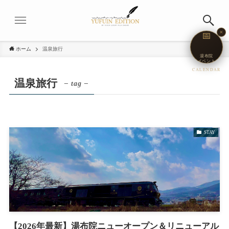
✕
📅
ホーム
温泉旅行
湯布院
イベント
CALENDAR
温泉旅行
– tag –
STAY
【2026年最新】湯布院ニューオープン＆リニューアル