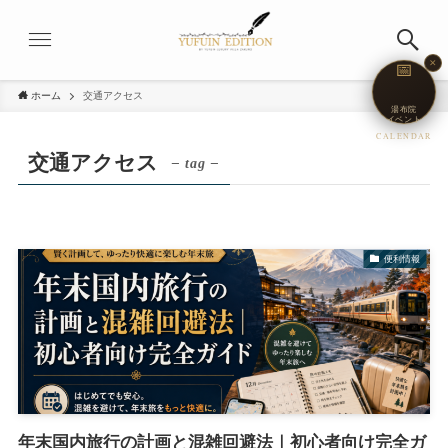
✕
📅
ホーム
交通アクセス
湯布院
イベント
CALENDAR
交通アクセス
– tag –
便利情報
年末国内旅行の計画と混雑回避法｜初心者向け完全ガ