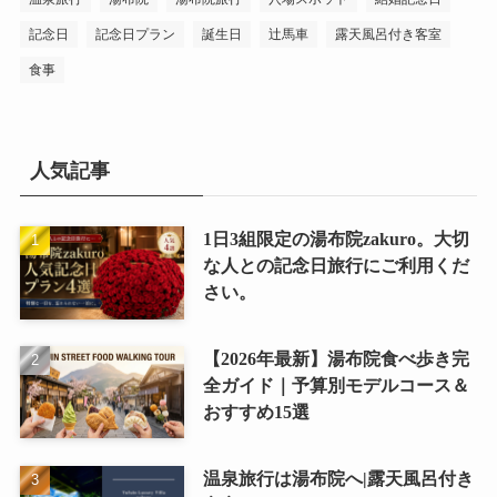
記念日
記念日プラン
誕生日
辻馬車
露天風呂付き客室
食事
人気記事
1日3組限定の湯布院zakuro。大切
な人との記念日旅行にご利用くだ
さい。
【2026年最新】湯布院食べ歩き完
全ガイド｜予算別モデルコース＆
おすすめ15選
温泉旅行は湯布院へ|露天風呂付き