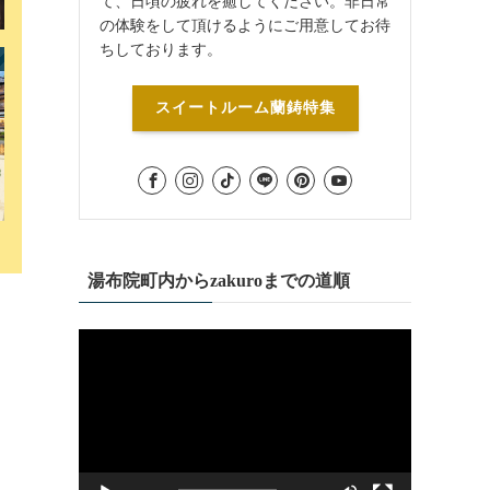
て、日頃の疲れを癒してください。非日常
の体験をして頂けるようにご用意してお待
ちしております。
スイートルーム蘭鋳特集
湯布院町内からzakuroまでの道順
動
画
プ
レ
ー
ヤ
ー