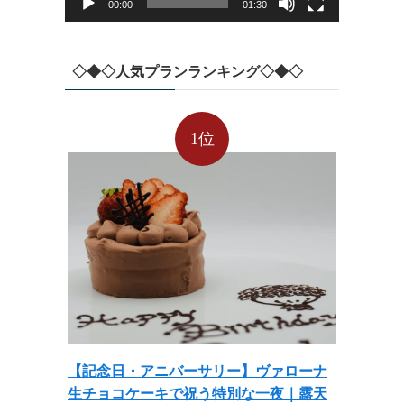
00:00
01:30
◇◆◇人気プランランキング◇◆◇
1位
【記念日・アニバーサリー】ヴァローナ
生チョコケーキで祝う特別な一夜｜露天