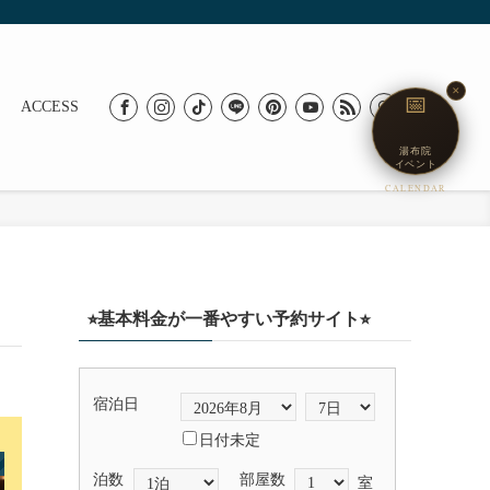
✕
📅
ACCESS
湯布院
イベント
CALENDAR
⭐︎基本料金が一番やすい予約サイト⭐︎
宿泊日
日付未定
泊数
部屋数
室