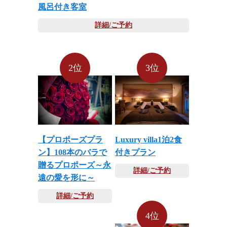
風呂付き客室
詳細/ご予約
2位
3位
【プロポーズプラ
Luxury villa1泊2食
ン】108本のバラで
付きプラン
贈るプロポーズ～永
詳細/ご予約
遠の愛を形に～
詳細/ご予約
4位