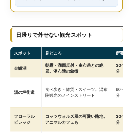
日帰りで外せない観光スポット
スポット
見どころ
所要時間
朝霧・湖面反射・由布岳との絶
30〜60
金鱗湖
景。湯布院の象徴
分
食べ歩き・雑貨・スイーツ。湯布
60〜120
湯の坪街道
院観光のメインストリート
分
フローラル
コッツウォルズ風の可愛い路地。
30〜60
ビレッジ
アニマルカフェも
分