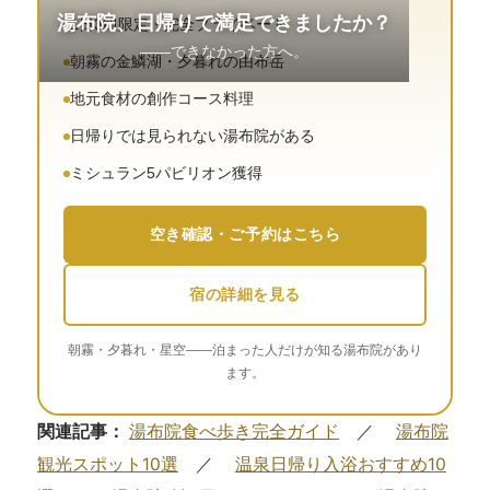
湯布院、日帰りで満足できましたか？
1日3組限定・完全プライベート
——できなかった方へ。
朝霧の金鱗湖・夕暮れの由布岳
地元食材の創作コース料理
日帰りでは見られない湯布院がある
ミシュラン5パビリオン獲得
空き確認・ご予約はこちら
宿の詳細を見る
朝霧・夕暮れ・星空——泊まった人だけが知る湯布院があり
ます。
関連記事：
湯布院食べ歩き完全ガイド
／
湯布院
観光スポット10選
／
温泉日帰り入浴おすすめ10