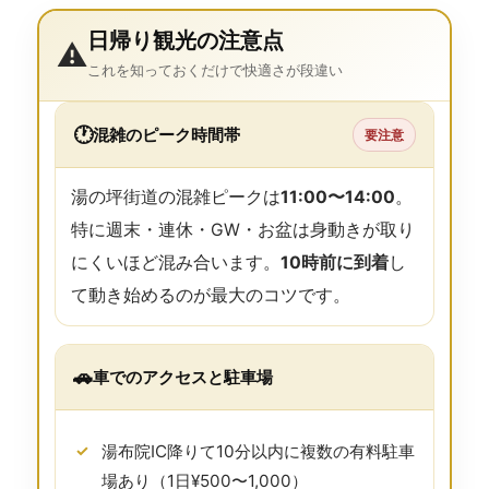
日帰り観光の注意点
⚠️
これを知っておくだけで快適さが段違い
🕐
混雑のピーク時間帯
要注意
湯の坪街道の混雑ピークは
11:00〜14:00
。
特に週末・連休・GW・お盆は身動きが取り
にくいほど混み合います。
10時前に到着
し
て動き始めるのが最大のコツです。
🚗
車でのアクセスと駐車場
湯布院IC降りて10分以内に複数の有料駐車
場あり（1日¥500〜1,000）