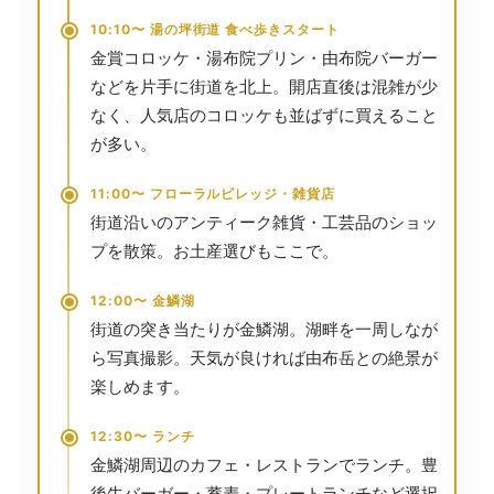
10:10〜 湯の坪街道 食べ歩きスタート
金賞コロッケ・湯布院プリン・由布院バーガー
などを片手に街道を北上。開店直後は混雑が少
なく、人気店のコロッケも並ばずに買えること
が多い。
11:00〜 フローラルビレッジ・雑貨店
街道沿いのアンティーク雑貨・工芸品のショッ
プを散策。お土産選びもここで。
12:00〜 金鱗湖
街道の突き当たりが金鱗湖。湖畔を一周しなが
ら写真撮影。天気が良ければ由布岳との絶景が
楽しめます。
12:30〜 ランチ
金鱗湖周辺のカフェ・レストランでランチ。豊
後牛バーガー・蕎麦・プレートランチなど選択