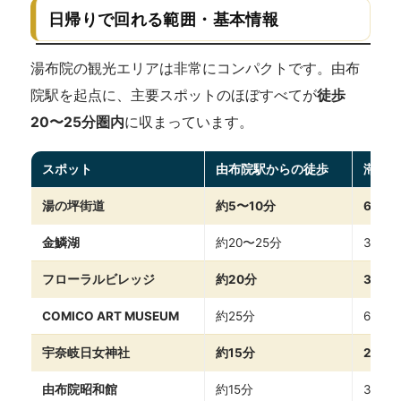
日帰りで回れる範囲・基本情報
湯布院の観光エリアは非常にコンパクトです。由布
院駅を起点に、主要スポットのほぼすべてが
徒歩
20〜25分圏内
に収まっています。
スポット
由布院駅からの徒歩
滞在時
湯の坪街道
約5〜10分
60〜1
金鱗湖
約20〜25分
30〜6
フローラルビレッジ
約20分
30〜
COMICO ART MUSEUM
約25分
60〜9
宇奈岐日女神社
約15分
20〜
由布院昭和館
約15分
30〜6