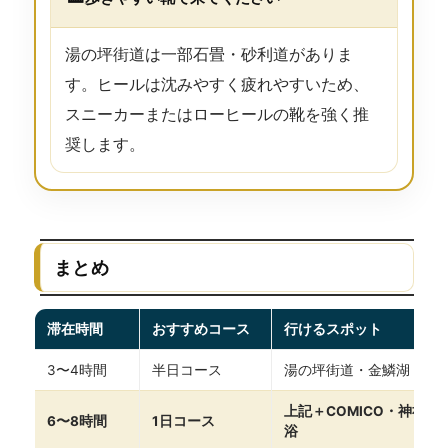
湯の坪街道は一部石畳・砂利道がありま
す。ヒールは沈みやすく疲れやすいため、
スニーカーまたはローヒールの靴を強く推
奨します。
まとめ
滞在時間
おすすめコース
行けるスポット
3〜4時間
半日コース
湯の坪街道・金鱗湖・食
上記＋COMICO・神社・
6〜8時間
1日コース
浴