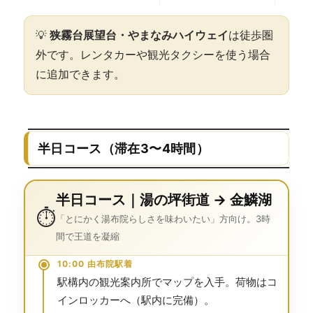
💡
狭霧台展望台・やまなみハイウェイ
は徒歩圏
外です。レンタカーや観光タクシーを使う場合
に追加できます。
半日コース（滞在3〜4時間）
半日コース｜湯の坪街道 → 金鱗湖
⏱️
「とにかく湯布院らしさを味わいたい」方向け。3時
間で王道を凝縮
10:00 由布院駅着
駅構内の観光案内所でマップを入手。荷物はコ
インロッカーへ（駅内に完備）。