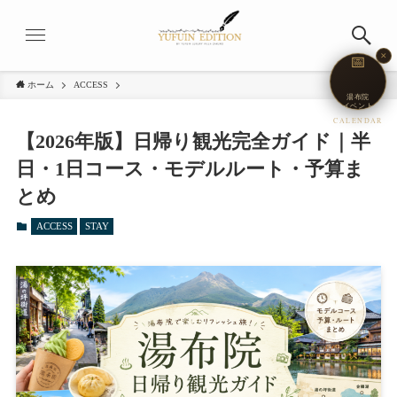
✕
📅
ホーム
ACCESS
湯布院
イベント
CALENDAR
【2026年版】日帰り観光完全ガイド｜半
日・1日コース・モデルルート・予算ま
とめ
ACCESS
STAY