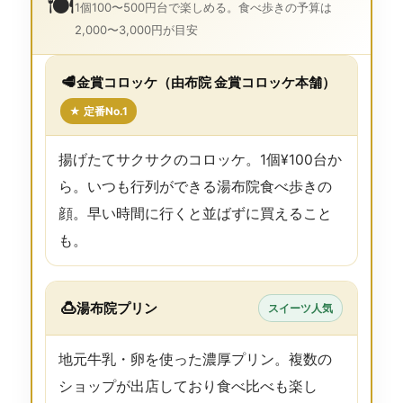
🍽️
1個100〜500円台で楽しめる。食べ歩きの予算は
2,000〜3,000円が目安
🥩
金賞コロッケ（由布院 金賞コロッケ本舗）
★ 定番No.1
揚げたてサクサクのコロッケ。1個¥100台か
ら。いつも行列ができる湯布院食べ歩きの
顔。早い時間に行くと並ばずに買えること
も。
🍮
湯布院プリン
スイーツ人気
地元牛乳・卵を使った濃厚プリン。複数の
ショップが出店しており食べ比べも楽し