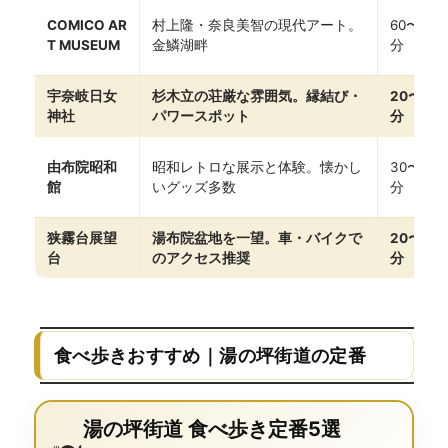
COMICO AR
村上隆・奈良美智の現代アート。
60〜90
T MUSEUM
金鱗湖畔
分
宇奈岐日女
杉木立の荘厳な雰囲気。縁結び・
20〜30
神社
パワースポット
分
由布院昭和
昭和レトロな展示と体験。懐かし
30〜60
館
いグッズ多数
分
狭霧台展望
湯布院盆地を一望。車・バイクで
20〜30
台
のアクセス推奨
分
食べ歩きおすすめ｜湯の坪街道の定番
湯の坪街道 食べ歩き定番5選