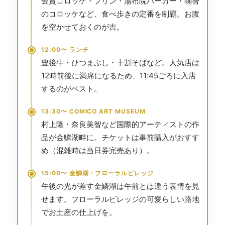
金賞コロッケ・プリン・湯布院バーガー・鞠智
のコロッケなど、食べ歩きの定番を制覇。お腹
を空かせておくのが吉。
12:00〜 ランチ
豊後牛・ひつまぶし・十割そばなど。人気店は
12時前後に満席になるため、11:45ごろに入店
するのがベスト。
13:30〜 COMICO ART MUSEUM
村上隆・奈良美智など国際的アーティストの作
品が金鱗湖畔に。チケットは事前購入がおすす
め（混雑時は当日券完売あり）。
15:00〜 金鱗湖・フローラルビレッジ
午後の光が差す金鱗湖は午前とは違う表情を見
せます。フローラルビレッジの可愛らしい路地
でお土産の仕上げを。