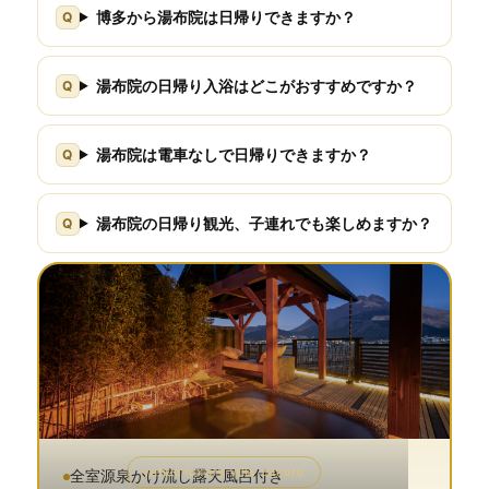
博多から湯布院は日帰りできますか？
湯布院の日帰り入浴はどこがおすすめですか？
湯布院は電車なしで日帰りできますか？
湯布院の日帰り観光、子連れでも楽しめますか？
yufuin luxury villa zakuro
全室源泉かけ流し露天風呂付き