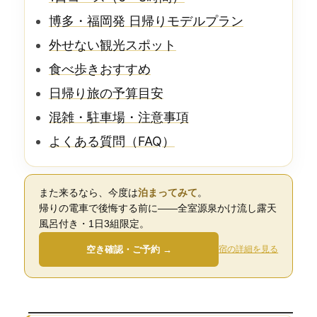
博多・福岡発 日帰りモデルプラン
外せない観光スポット
食べ歩きおすすめ
日帰り旅の予算目安
混雑・駐車場・注意事項
よくある質問（FAQ）
また来るなら、今度は
泊まってみて
。
帰りの電車で後悔する前に——全室源泉かけ流し露天
風呂付き・1日3組限定。
空き確認・ご予約 →
宿の詳細を見る