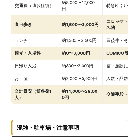
約8,000〜12,000
交通費（博多往復）
特急ゆふいんの森
円
コロッケ・スイ
食べ歩き
約1,500〜3,000円
み物
ランチ
約1,500〜3,500円
豊後牛・そばな
観光・入場料
約0〜3,000円
COMICO等は有
日帰り入浴
約800〜2,000円
宿・施設による
お土産
約2,000〜5,000円
人数・品数によ
合計目安（博多発1
約14,000〜28,00
交通手段・入場
人）
0円
混雑・駐車場・注意事項