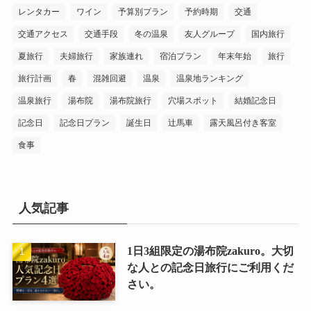
レンタカー
ワイン
予算別プラン
予約時期
交通
交通アクセス
交通手段
冬の温泉
友人グループ
国内旅行
夏旅行
夫婦旅行
家族連れ
宿泊プラン
年末年始
旅行
旅行計画
春
混雑回避
温泉
温泉地ランキング
温泉旅行
湯布院
湯布院旅行
穴場スポット
結婚記念日
記念日
記念日プラン
誕生日
辻馬車
露天風呂付き客室
食事
人気記事
1日3組限定の湯布院zakuro。大切
な人との記念日旅行にご利用くだ
さい。