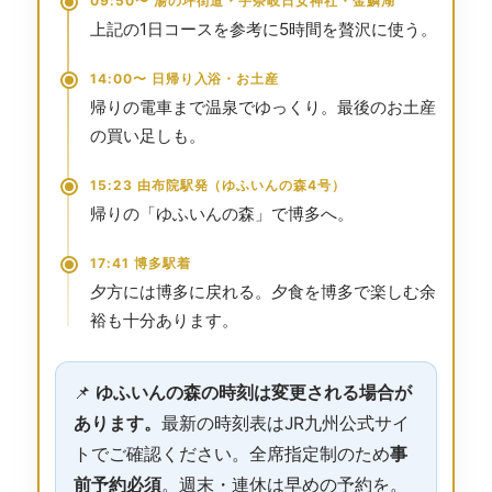
09:50〜 湯の坪街道・宇奈岐日女神社・金鱗湖
上記の1日コースを参考に5時間を贅沢に使う。
14:00〜 日帰り入浴・お土産
帰りの電車まで温泉でゆっくり。最後のお土産
の買い足しも。
15:23 由布院駅発（ゆふいんの森4号）
帰りの「ゆふいんの森」で博多へ。
17:41 博多駅着
夕方には博多に戻れる。夕食を博多で楽しむ余
裕も十分あります。
📌
ゆふいんの森の時刻は変更される場合が
あります。
最新の時刻表はJR九州公式サイ
トでご確認ください。全席指定制のため
事
前予約必須
。週末・連休は早めの予約を。