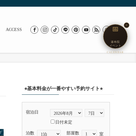
✕
📅
ACCESS
湯布院
イベント
CALENDAR
⭐︎基本料金が一番やすい予約サイト⭐︎
宿泊日
日付未定
Y
泊数
部屋数
室