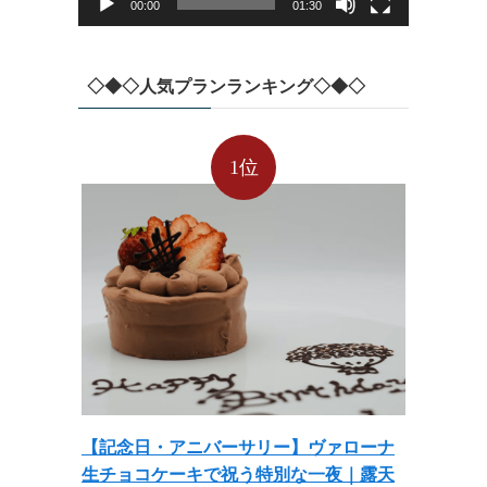
00:00
01:30
◇◆◇人気プランランキング◇◆◇
1位
【記念日・アニバーサリー】ヴァローナ
生チョコケーキで祝う特別な一夜｜露天