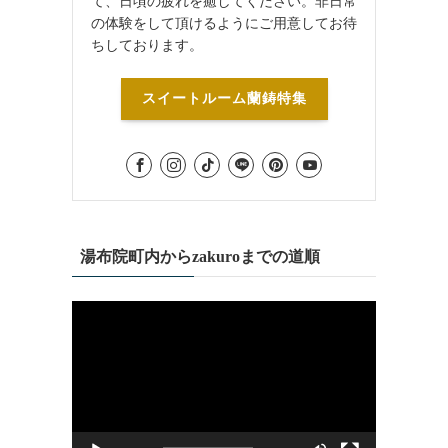
て、日頃の疲れを癒してください。非日常
の体験をして頂けるようにご用意してお待
ちしております。
スイートルーム蘭鋳特集
湯布院町内からzakuroまでの道順
動
画
プ
レ
ー
ヤ
ー