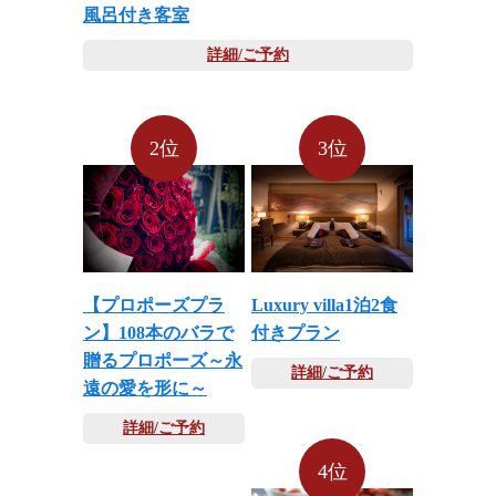
風呂付き客室
詳細/ご予約
2位
3位
【プロポーズプラ
Luxury villa1泊2食
ン】108本のバラで
付きプラン
贈るプロポーズ～永
詳細/ご予約
遠の愛を形に～
詳細/ご予約
4位