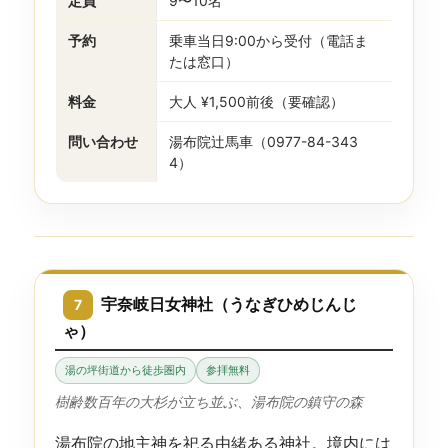
定員
9〜10名
予約
乗車当日9:00から受付（電話ま
たは窓口）
料金
大人 ¥1,500前後（要確認）
問い合わせ
湯布院辻馬車（0977-84-343
4）
宇奈岐日女神社（うなぎひめじんじ
7
ゃ）
湯の坪街道から徒歩圏内
参拝無料
樹齢数百年の大杉が立ち並ぶ、湯布院の鎮守の森
湯布院の地主神を祀る由緒ある神社。境内には