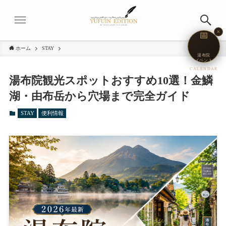
✕
📅
ホーム
STAY
湯布院
イベント
CALENDAR
湯布院観光スポットおすすめ10選！金鱗
湖・由布岳から穴場まで完全ガイド
STAY
便利情報