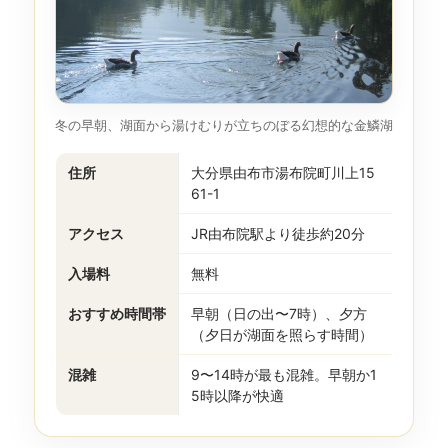
冬の早朝、湖面から湯けむりが立ちのぼる幻想的な金鱗湖
住所
大分県由布市湯布院町川上15
61-1
アクセス
JR由布院駅より徒歩約20分
入場料
無料
おすすめ時間帯
早朝（日の出〜7時）、夕方
（夕日が湖面を照らす時間）
混雑
9〜14時が最も混雑。早朝か1
5時以降が快適