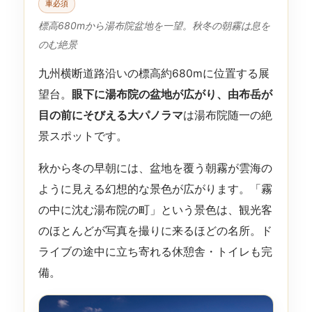
車必須
標高680mから湯布院盆地を一望。秋冬の朝霧は息を
のむ絶景
九州横断道路沿いの標高約680mに位置する展
望台。
眼下に湯布院の盆地が広がり、由布岳が
目の前にそびえる大パノラマ
は湯布院随一の絶
景スポットです。
秋から冬の早朝には、盆地を覆う朝霧が雲海の
ように見える幻想的な景色が広がります。「霧
の中に沈む湯布院の町」という景色は、観光客
のほとんどが写真を撮りに来るほどの名所。ド
ライブの途中に立ち寄れる休憩舎・トイレも完
備。