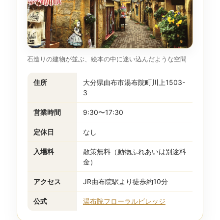
石造りの建物が並ぶ、絵本の中に迷い込んだような空間
住所
大分県由布市湯布院町川上1503-
3
営業時間
9:30〜17:30
定休日
なし
入場料
散策無料（動物ふれあいは別途料
金）
アクセス
JR由布院駅より徒歩約10分
公式
湯布院フローラルビレッジ