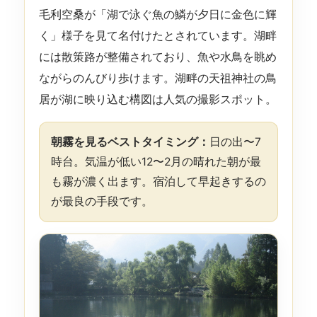
毛利空桑が「湖で泳ぐ魚の鱗が夕日に金色に輝
く」様子を見て名付けたとされています。湖畔
には散策路が整備されており、魚や水鳥を眺め
ながらのんびり歩けます。湖畔の天祖神社の鳥
居が湖に映り込む構図は人気の撮影スポット。
朝霧を見るベストタイミング：
日の出〜7
時台。気温が低い12〜2月の晴れた朝が最
も霧が濃く出ます。宿泊して早起きするの
が最良の手段です。