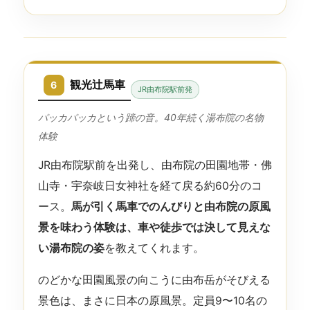
観光辻馬車
6
JR由布院駅前発
パッカパッカという蹄の音。40年続く湯布院の名物
体験
JR由布院駅前を出発し、由布院の田園地帯・佛
山寺・宇奈岐日女神社を経て戻る約60分のコ
ース。
馬が引く馬車でのんびりと由布院の原風
景を味わう体験は、車や徒歩では決して見えな
い湯布院の姿
を教えてくれます。
のどかな田園風景の向こうに由布岳がそびえる
景色は、まさに日本の原風景。定員9〜10名の