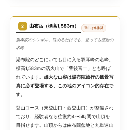
由布岳（標高1,583m）
2
登山は車推奨
湯布院のシンボル。眺めるだけでも、登っても感動の
名峰
湯布院のどこにいても目に入る双耳峰の名峰。
標高1,583mの活火山で「豊後富士」とも呼ば
れています。
雄大な山容は湯布院旅行の風景写
真に必ず登場する、この地のアイコン的存在
で
す。
登山コース（東登山口・西登山口）が整備され
ており、経験者なら往復約4〜5時間で山頂を
目指せます。山頂からは由布院盆地と九重連山