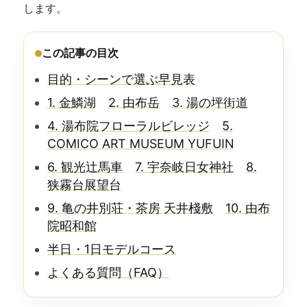
します。
この記事の目次
目的・シーンで選ぶ早見表
1. 金鱗湖
2. 由布岳
3. 湯の坪街道
4. 湯布院フローラルビレッジ
5.
COMICO ART MUSEUM YUFUIN
6. 観光辻馬車
7. 宇奈岐日女神社
8.
狭霧台展望台
9. 亀の井別荘・茶房 天井棧敷
10. 由布
院昭和館
半日・1日モデルコース
よくある質問（FAQ）