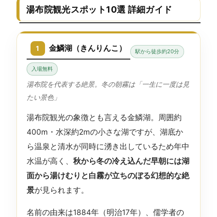
湯布院観光スポット10選 詳細ガイド
金鱗湖（きんりんこ）
1
駅から徒歩約20分
入場無料
湯布院を代表する絶景。冬の朝霧は「一生に一度は見
たい景色」
湯布院観光の象徴とも言える金鱗湖。周囲約
400m・水深約2mの小さな湖ですが、湖底か
ら温泉と清水が同時に湧き出しているため年中
水温が高く、
秋から冬の冷え込んだ早朝には湖
面から湯けむりと白霧が立ちのぼる幻想的な絶
景
が見られます。
名前の由来は1884年（明治17年）、儒学者の