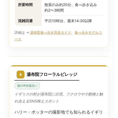
所要時間
散策のみ約20分、食べ歩き込み
約2〜3時間
混雑回避
平日10時台、週末14:30以降
詳細は →
湯布院食べ歩き完全ガイド
、
食べ歩きモデルコ
ース
湯布院フローラルビレッジ
4
湯の坪街道沿い
イギリスの村が湯布院に出現。フクロウや小動物と触
れ合えるSNS映えスポット
ハリー・ポッターの撮影地でも知られるイギリ