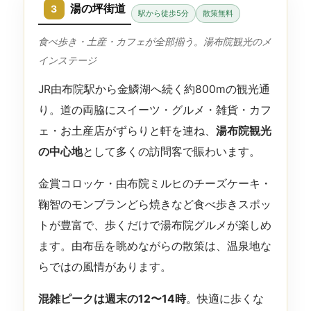
湯の坪街道
3
駅から徒歩5分
散策無料
食べ歩き・土産・カフェが全部揃う。湯布院観光のメ
インステージ
JR由布院駅から金鱗湖へ続く約800mの観光通
り。道の両脇にスイーツ・グルメ・雑貨・カフ
ェ・お土産店がずらりと軒を連ね、
湯布院観光
の中心地
として多くの訪問客で賑わいます。
金賞コロッケ・由布院ミルヒのチーズケーキ・
鞠智のモンブランどら焼きなど食べ歩きスポッ
トが豊富で、歩くだけで湯布院グルメが楽しめ
ます。由布岳を眺めながらの散策は、温泉地な
らではの風情があります。
混雑ピークは週末の12〜14時
。快適に歩くな