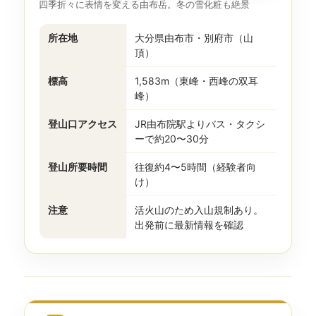
四季折々に表情を変える由布岳。冬の雪化粧も絶景
所在地
大分県由布市・別府市（山
頂）
標高
1,583m（東峰・西峰の双耳
峰）
登山口アクセス
JR由布院駅よりバス・タクシ
ーで約20〜30分
登山所要時間
往復約4〜5時間（経験者向
け）
注意
活火山のため入山規制あり。
出発前に最新情報を確認