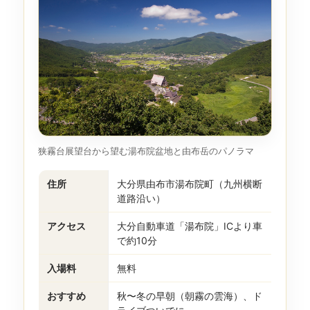
狭霧台展望台から望む湯布院盆地と由布岳のパノラマ
住所
大分県由布市湯布院町（九州横断
道路沿い）
アクセス
大分自動車道「湯布院」ICより車
で約10分
入場料
無料
おすすめ
秋〜冬の早朝（朝霧の雲海）、ド