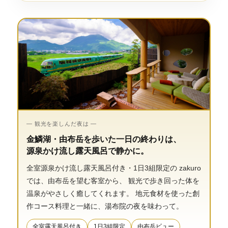
— 観光を楽しんだ夜は —
金鱗湖・由布岳を歩いた一日の終わりは、
源泉かけ流し露天風呂で静かに。
全室源泉かけ流し露天風呂付き・1日3組限定の zakuro
では、由布岳を望む客室から、 観光で歩き回った体を
温泉がやさしく癒してくれます。 地元食材を使った創
作コース料理と一緒に、湯布院の夜を味わって。
全室露天風呂付き
1日3組限定
由布岳ビュー