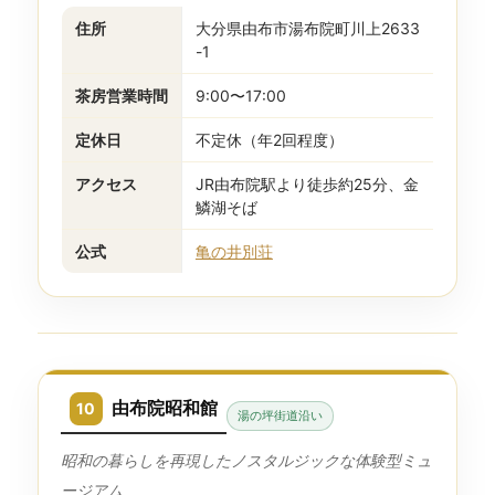
住所
大分県由布市湯布院町川上2633
-1
茶房営業時間
9:00〜17:00
定休日
不定休（年2回程度）
アクセス
JR由布院駅より徒歩約25分、金
鱗湖そば
公式
亀の井別荘
由布院昭和館
10
湯の坪街道沿い
昭和の暮らしを再現したノスタルジックな体験型ミュ
ージアム