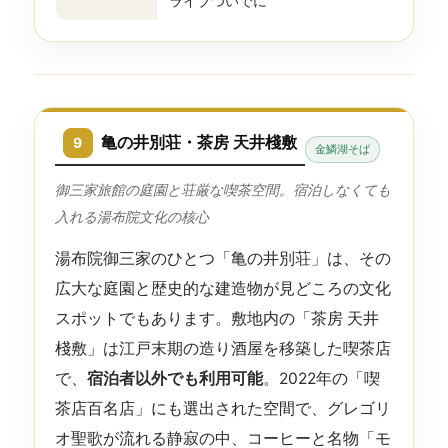
ライブついでに
亀の井別荘・茶房 天井棧敷
9
金鱗湖そば
御三家旅館の庭園と荘厳な喫茶空間。宿泊しなくても
入れる湯布院文化の核心
湯布院御三家のひとつ「亀の井別荘」は、その
広大な庭園と歴史的な建造物が見どころの文化
スポットでもあります。敷地内の「茶房 天井
棧敷」は江戸末期の造り酒屋を移築した喫茶店
で、
宿泊者以外でも利用可能
。2022年の「喫
茶店百名店」にも選出された空間で、グレゴリ
オ聖歌が流れる静寂の中、コーヒーと名物「モ