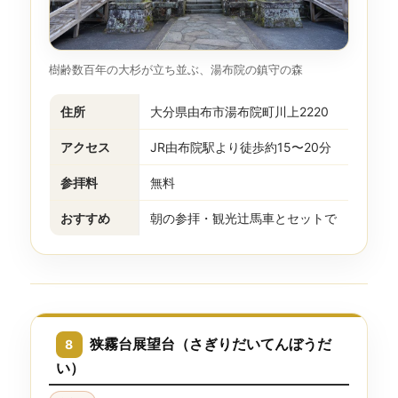
樹齢数百年の大杉が立ち並ぶ、湯布院の鎮守の森
住所
大分県由布市湯布院町川上2220
アクセス
JR由布院駅より徒歩約15〜20分
参拝料
無料
おすすめ
朝の参拝・観光辻馬車とセットで
狭霧台展望台（さぎりだいてんぼうだ
8
い）