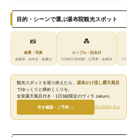
目的・シーンで選ぶ湯布院観光スポット
📸
💑
絶景・写真
カップル・記念日
子
金鱗湖・由布岳・狭霧台
COMICO美術館・辻馬車・金鱗湖
フローラ
観光スポットを巡り終えたら、
源泉かけ流し露天風呂
でゆっくりと締めくくりを。
全室露天風呂付き・1日3組限定のヴィラ zakuro。
空き確認・ご予約 →
宿の詳細を見る